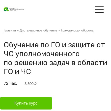
Перейти
к
основному
содержанию
Строка
Главная
Дистанционное обучение
Гражданская оборона
навигации
Обучение по ГО и защите от
ЧС уполномоченного
по решению задач в области
ГО и ЧС
72 час.
3 500 ₽